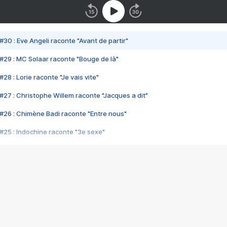
#30 : Eve Angeli raconte "Avant de partir"
#29 : MC Solaar raconte "Bouge de là"
28 : Lorie raconte "Je vais vite"
#27 : Christophe Willem raconte "Jacques a dit"
#26 : Chimène Badi raconte "Entre nous"
#25 : Indochine raconte "3e sexe"
#24 : Zaho raconte "C'est chelou"
#23 : Patrick Bruel raconte "Au café des délices"
#22 : Kyo raconte "Le chemin"
#21 : Nolwenn Leroy raconte "Cassé"
#20 : Patrick Hernandez raconte "Born to be alive"