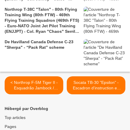
Shulman retirement
Northrop T-38C "Talon" - 80th Flying
Training Wing (80th FTW) - 469th
Flying Training Squadron (469th FTS)
- Euro-NATO Joint Jet Pilot Training
(ENJJPT) - Col. Ryan "Chaos" Serrill
retirement
De Havilland Canada Defense C-23
"Sherpa" - “Pack Rat” scheme
< Northrop F-5M Tiger II -
Socata TB-30 "Epsilon" -
Esquadrão Jambock /
Escadron d'instruction en
'Senta a Pua!' and
vol EIV 1/13 "Artois" -
Esquadrão Pif-Paf / Rompe
Centenaire du SPA 155
Mato - 10 years F-5 service
"Petit Poucet" >
Hébergé par Overblog
Top articles
Pages