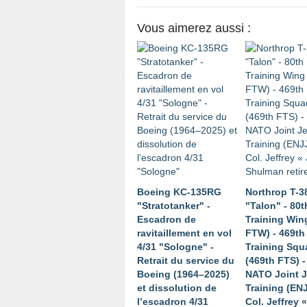
Vous aimerez aussi :
Boeing KC-135RG
Northrop T-3
"Stratotanker" -
"Talon" - 80t
Escadron de
Training Win
ravitaillement en vol
FTW) - 469th
4/31 "Sologne" -
Training Squ
Retrait du service du
(469th FTS) -
Boeing (1964–2025)
NATO Joint Je
et dissolution de
Training (EN
l’escadron 4/31
Col. Jeffrey 