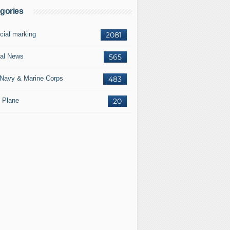
gories
cial marking
2081
al News
565
Navy & Marine Corps
483
 Plane
20