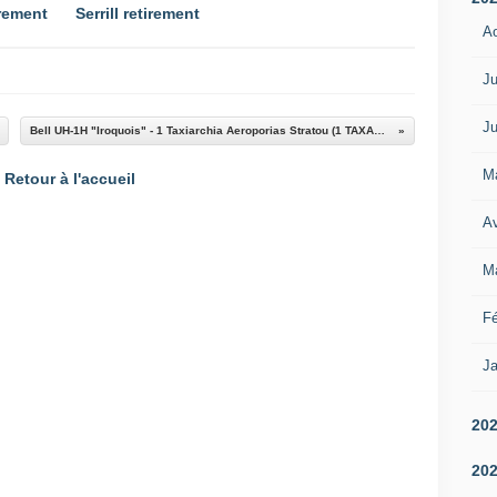
rement
Serrill retirement
A
Ju
Ju
Bell UH-1H "Iroquois" - 1 Taxiarchia Aeroporias Stratou (1 TAXAS) - 2 Tagma Elikopteron Aeroporias Stratou (2TEAS) - Christmas 2019
M
Retour à l'accueil
Av
M
Fé
Ja
20
20