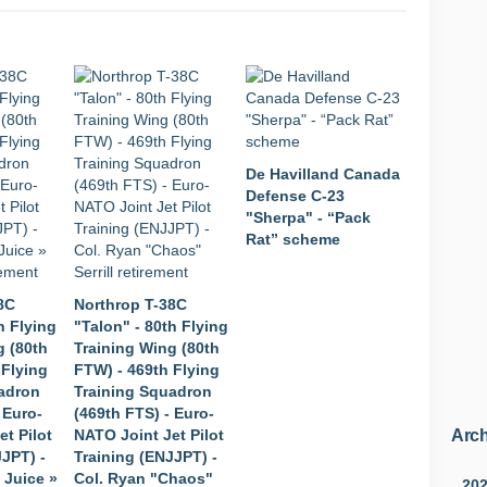
De Havilland Canada
Defense C-23
"Sherpa" - “Pack
Rat” scheme
8C
Northrop T-38C
h Flying
"Talon" - 80th Flying
g (80th
Training Wing (80th
 Flying
FTW) - 469th Flying
adron
Training Squadron
 Euro-
(469th FTS) - Euro-
Arch
t Pilot
NATO Joint Jet Pilot
JJPT) -
Training (ENJJPT) -
« Juice »
Col. Ryan "Chaos"
20