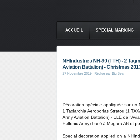
ACCUEIL
SPECIAL MARKING
NHIndustries NH-90 (TTH) - 2 Tagm
Aviation Battalion) - Christmas 201
27 Novembre 2019
, Rédigé par Big Bear
Décoration spéciale appliquée sur un 
1 Taxiarchia Aeroporias Stratou (1 TA
Army Aviation Battalion) - 1LE de l'Avi
Hellenic Army) basé à Megara AB et po
Special decoration applied on a NHInd