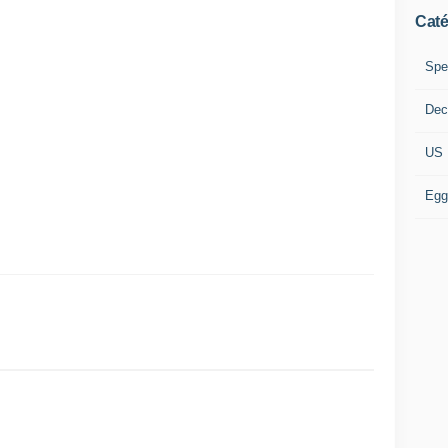
Caté
Spe
Dec
US 
Egg