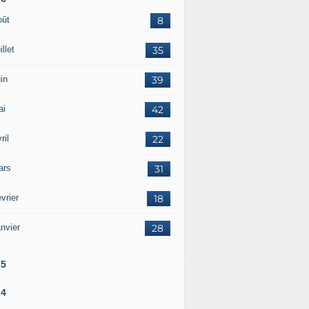
oût
8
illet
35
in
39
ai
42
ril
22
ars
31
vrier
18
nvier
28
25
24