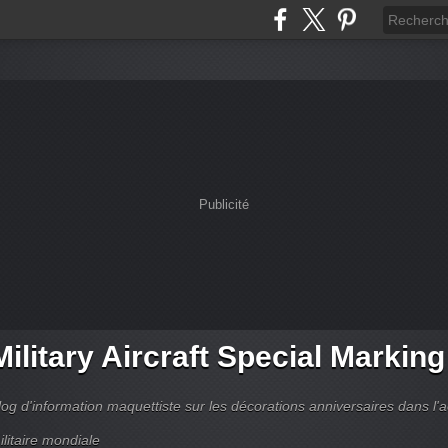
Publicité
Military Aircraft Special Markin
log d'information maquettiste sur les décorations anniversaires dans l'
ilitaire mondiale