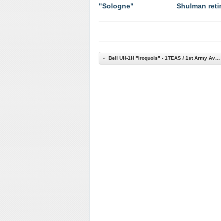
"Sologne"
Shulman reti
Bell UH-1H "Iroquois" - 1TEAS / 1st Army Aviation Battalion - Greek Orthodox Christmas 2012