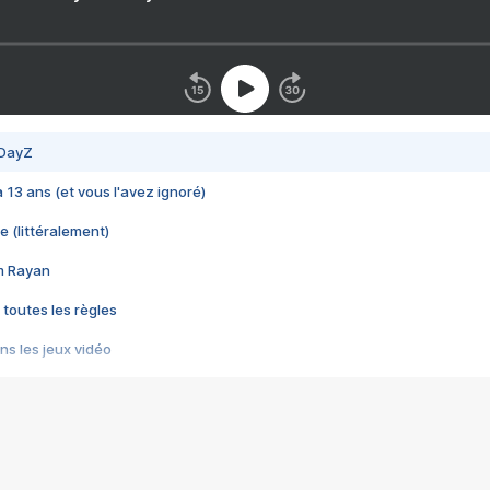
 DayZ
 a 13 ans (et vous l'avez ignoré)
e (littéralement)
im Rayan
 toutes les règles
s les jeux vidéo
us choquant de Rockstar ? - Le scandale BULLY
e plus moche de Steam
du RÊVE tourne au CAUCHEMAR