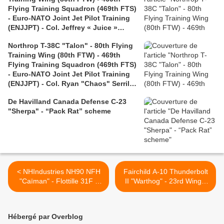
Flying Training Squadron (469th FTS)
- Euro-NATO Joint Jet Pilot Training
(ENJJPT) - Col. Jeffrey « Juice »
Shulman retirement
Northrop T-38C "Talon" - 80th Flying
Training Wing (80th FTW) - 469th
Flying Training Squadron (469th FTS)
- Euro-NATO Joint Jet Pilot Training
(ENJJPT) - Col. Ryan "Chaos" Serrill
retirement
De Havilland Canada Defense C-23
"Sherpa" - “Pack Rat” scheme
< NHIndustries NH90 NFH
Fairchild A-10 Thunderbolt
"Caïman" - Flottille 31F -
II "Warthog" - 23rd Wing -
400th anniversary of the
23th Fighter Group (23 FG)
French Navy in 2026
"The Flying Tigers" - 75th
Fighter Squadron (75 FS) -
Hébergé par Overblog
Large “Flying Tiger”