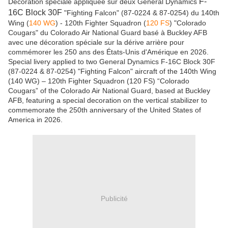
F-
Décoration spéciale appliquée sur deux General Dynamics
16C Block 30F
"Fighting Falcon" (87-0224 & 87-0254) du 140th
Wing (
140 WG
) - 120th Fighter Squadron (
120 FS
) "Colorado
Cougars" du Colorado Air National Guard basé à Buckley AFB
avec une décoration spéciale sur la dérive arrière pour
commémorer les 250 ans des États-Unis d'Amérique en 2026.
Special livery applied to two General Dynamics F-16C Block 30F
(87-0224 & 87-0254) "Fighting Falcon" aircraft of the 140th Wing
(140 WG) – 120th Fighter Squadron (120 FS) “Colorado
Cougars” of the Colorado Air National Guard, based at Buckley
AFB, featuring a special decoration on the vertical stabilizer to
commemorate the 250th anniversary of the United States of
America in 2026.
Publicité