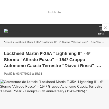
Publicité
MENU
Accueil
» Lockheed Martin F-35A "Lightining II" - 6° Stormo "Alfredo Fusco" – 154º Gruppo Autonomo Caccia Terrestre "Diavoli Rossi" - Group’s 85th anniversary (1941–2026)
Lockheed Martin F-35A "Lightining II" - 6°
Stormo "Alfredo Fusco" – 154º Gruppo
Autonomo Caccia Terrestre "Diavoli Rossi" -
Group’s 85th anniversary (1941–2026)
Publié le 03/07/2026 à 15:31