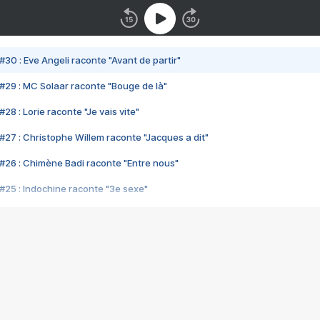
#30 : Eve Angeli raconte "Avant de partir"
#29 : MC Solaar raconte "Bouge de là"
28 : Lorie raconte "Je vais vite"
#27 : Christophe Willem raconte "Jacques a dit"
#26 : Chimène Badi raconte "Entre nous"
#25 : Indochine raconte "3e sexe"
#24 : Zaho raconte "C'est chelou"
#23 : Patrick Bruel raconte "Au café des délices"
#22 : Kyo raconte "Le chemin"
#21 : Nolwenn Leroy raconte "Cassé"
#20 : Patrick Hernandez raconte "Born to be alive"