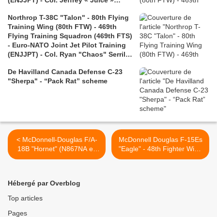
(ENJJPT) - Col. Jeffrey « Juice »
Shulman retirement
Northrop T-38C "Talon" - 80th Flying
Training Wing (80th FTW) - 469th
Flying Training Squadron (469th FTS)
- Euro-NATO Joint Jet Pilot Training
(ENJJPT) - Col. Ryan "Chaos" Serrill
retirement
De Havilland Canada Defense C-23
"Sherpa" - “Pack Rat” scheme
< McDonnell-Douglas F/A-
McDonnell Douglas F-15Es
18B "Hornet" (N867NA ex
"Eagle" - 48th Fighter Wing
VX-23) - National
(48FW) - 492th Fighter
Aeronautics and Space
Squadron "The
Administration - NASA - Neil
Bolars/Madhatters" (492FS)
Hébergé par Overblog
A. Armstrong Flight
- Nose art Operation Epic
Research Center -
Fury 2026. >
Top articles
Freedom 250
Pages