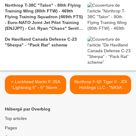
Shulman retirement
Northrop T-38C "Talon" - 80th Flying
Training Wing (80th FTW) - 469th
Flying Training Squadron (469th FTS)
- Euro-NATO Joint Jet Pilot Training
(ENJJPT) - Col. Ryan "Chaos" Serrill
retirement
De Havilland Canada Defense C-23
"Sherpa" - “Pack Rat” scheme
< Lockheed Martin F-35A
Northrop F-5F Tiger II - JDI
"Lightining II" - 6° Stormo
Holdings LLC - "NASA
"Alfredo Fusco" – 154º
Freedom 250" marking >
Gruppo Autonomo Caccia
Terrestre "Diavoli Rossi" -
Hébergé par Overblog
Group’s 85th anniversary
(1941–2026)
Top articles
Pages