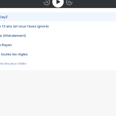
 DayZ
 a 13 ans (et vous l'avez ignoré)
e (littéralement)
im Rayan
 toutes les règles
s les jeux vidéo
us choquant de Rockstar ? - Le scandale BULLY
e plus moche de Steam
du RÊVE tourne au CAUCHEMAR
pendant 8 heures
it… à tort