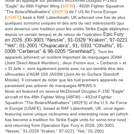
Nose art appliqué sur plusieurs McDonnell Douglas F-15Es
"Eagle" du 48th Fighter Wing (
48FW
) - 492th Fighter Squadron
"The Bolars/Madhatters" (
492FS
) de l' US Air Force Europe
(
USAFE
) basé à RAF Lakenheath, UK arborant une fois de plus
quelques surnoms uniques et des arts du nez ​​intéressants (qui
sont devenus une tradition pour les unités Strike Eagle déployées
Epic Fury
depuis un certain temps) et de retour de l'opération
00-3001 “Nessie”, 91-0329 “Kraken”, 97-0221
en 2026. (
“Yeti”, 01-2001 “Chupacabra”, 91, 0331 “Cthulhu”, 91-
0309 “Cerberus”
&
96-0205 “Sirenhead”).
Tous les
appareils arborent un nombre important de marquages JDAM
(Joint Direct Attack Munition) ; deux d’entre eux, « Cerberus » et
« El Jefe », sont également peints avec ce qui semble être des
silhouettes d’AGM-158 JASSM (Joint Air-to-Surface Standoff
Missile). Il convient de noter que les huit premiers appareils ne
paraissent pas arborer de marquages APKWS II.
Nose art featured on several McDonnell Douglas F-15E "Eagle"
aircraft of the 48th Fighter Wing (48FW) – 492nd Fighter
Squadron "The Bolars/Madhatters" (492FS) of the U.S. Air Force
in Europe (USAFE), based at RAF Lakenheath, UK, once again
featuring some unique nicknames and interesting nose art (which
has become a tradition for Strike Eagle units for some time now)
and returning from Operation Epic Fury in 2026. (00-3001
“Nessie,” 91-0329 “Kraken,” 97-0221 “Yeti,” 01-2001