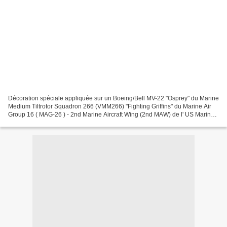
Décoration spéciale appliquée sur un Boeing/Bell MV-22 "Osprey" du Marine
Medium Tiltrotor Squadron 266 (VMM266) "Fighting Griffins" du Marine Air
Group 16 ( MAG-26 ) - 2nd Marine Aircraft Wing (2nd MAW) de l' US Marine
Corps et basé à la Marine Air Corps...