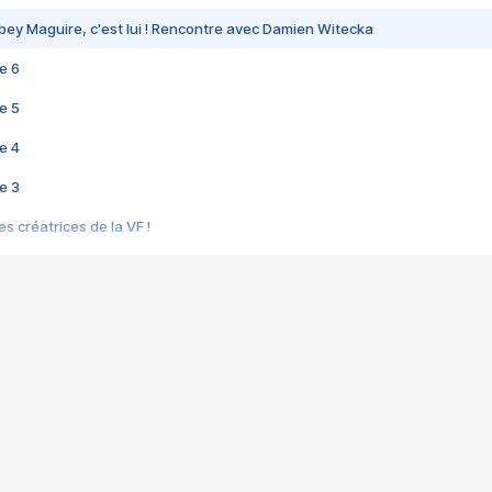
bey Maguire, c'est lui ! Rencontre avec Damien Witecka
e 6
e 5
e 4
e 3
s créatrices de la VF !
e 2
e 1
e Mektoub My Love arrive enfin ! Rencontre avec Shaïn Boumedine et Sal
i : après Toni en famille
elle réalise le bouleversant Dites lui que je l'aime
ais ! Rencontre autour de Vie privée de Rebecca Zlotowski