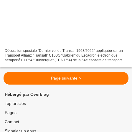
Décoration spéciale "Dernier vol du Transall 1963/2022" appliquée sur un
Transport Allianz "Transall" C160G "Gabriel" du Escadron électronique
aéroporté 01.054 "Dunkerque" (EEA 1/54) de la 64e escadre de transport de
l' Armée de l'Air et de l'Espace Française...
Page suivante >
Hébergé par Overblog
Top articles
Pages
Contact
Signaler un abus