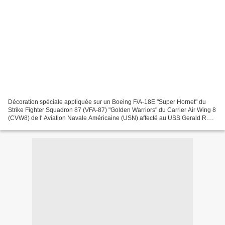
Décoration spéciale appliquée sur un Boeing F/A-18E "Super Hornet" du
Strike Fighter Squadron 87 (VFA-87) "Golden Warriors" du Carrier Air Wing 8
(CVW8) de l' Aviation Navale Américaine (USN) affecté au USS Gerald R.
Ford (CVN-78) et basé à Naval Air...