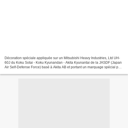
Décoration spéciale appliquée sur un Mitsubishi Heavy Industries, Ltd UH-
60J du Koku Sotai - Koku Kyunandan - Akita Kyunantai de la JASDF (Japan
Air Self-Defense Force) basé à Akita AB et portant un marquage spécial pour
les 35 ans du squadron. Special...