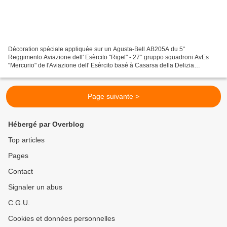
Décoration spéciale appliquée sur un Agusta-Bell AB205A du 5°
Reggimento Aviazione dell' Esèrcito "Rigel" - 27° gruppo squadroni AvEs
"Mercurio" de l'Aviazione dell' Esèrcito basé à Casarsa della Delizia
"Francesco Baracca" AB avec une décoration spéciale...
Page suivante >
Hébergé par Overblog
Top articles
Pages
Contact
Signaler un abus
C.G.U.
Cookies et données personnelles