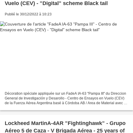
Vuelo (CEV) - "Digital" scheme Black tail
Publié le 30/12/2022 à 10:23
Décoration spéciale appliquée sur un FadeA IA-63 "Pampa III" du Direccion
General de Investigación y Desarollo - Centro de Ensayos en Vuelo (CEV)
de la Fuerza Aérea Argentina basé à Córdoba AB / Area de Material avec un
shéma "Digital" dérive Noire Special...
Lockheed MartinA-4AR "Fightinghawk" - Grupo
Aéreo 5 de Caza - V Brigada Aérea - 25 years of