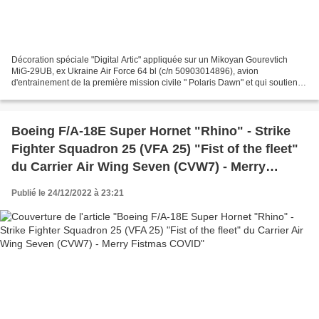
Décoration spéciale "Digital Artic" appliquée sur un Mikoyan Gourevtich
MiG-29UB, ex Ukraine Air Force 64 bl (c/n 50903014896), avion
d'entrainement de la première mission civile " Polaris Dawn" et qui soutien
l'hôpital de recherche pour enfants St. Jude....
Boeing F/A-18E Super Hornet "Rhino" - Strike
Fighter Squadron 25 (VFA 25) "Fist of the fleet"
du Carrier Air Wing Seven (CVW7) - Merry
Fistmas COVID
Publié le 24/12/2022 à 23:21