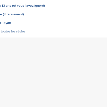
 a 13 ans (et vous l'avez ignoré)
e (littéralement)
im Rayan
 toutes les règles
s les jeux vidéo
us choquant de Rockstar ? - Le scandale BULLY
e plus moche de Steam
du RÊVE tourne au CAUCHEMAR
pendant 8 heures
it… à tort
umiliés par un jeu vidéo
ire - Final Fantasy 8