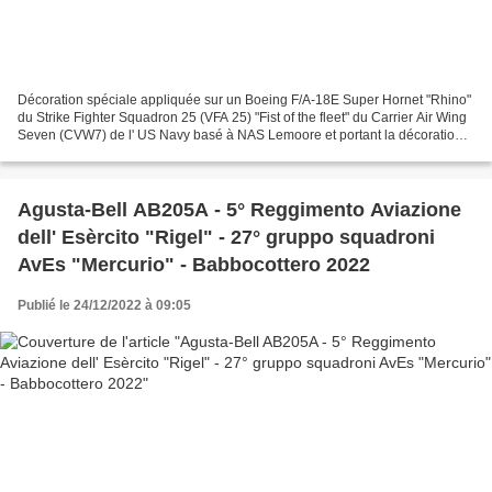
Décoration spéciale appliquée sur un Boeing F/A-18E Super Hornet "Rhino"
du Strike Fighter Squadron 25 (VFA 25) "Fist of the fleet" du Carrier Air Wing
Seven (CVW7) de l' US Navy basé à NAS Lemoore et portant la décoration
"Merry Fistmas" sur l'avion...
Agusta-Bell AB205A - 5° Reggimento Aviazione
dell' Esèrcito "Rigel" - 27° gruppo squadroni
AvEs "Mercurio" - Babbocottero 2022
Publié le 24/12/2022 à 09:05