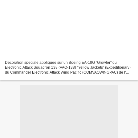
Décoration spéciale appliquée sur un Boeing EA-18G "Growler" du
Electronic Attack Squadron 138 (VAQ-138) "Yellow Jackets" (Expeditionary)
du Commander Electronic Attack Wing Pacific (COMVAQWINGPAC) de l'
Aviation Navale Américaine (USN) basé à Naval Air...