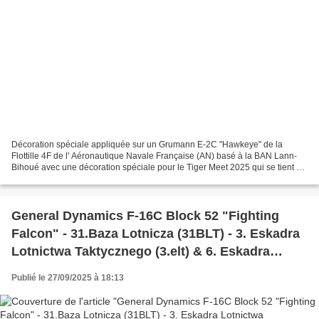
Décoration spéciale appliquée sur un Grumann E-2C "Hawkeye" de la
Flottille 4F de l' Aéronautique Navale Française (AN) basé à la BAN Lann-
Bihoué avec une décoration spéciale pour le Tiger Meet 2025 qui se tient à
Beja AB au Portugal. Special decoration...
General Dynamics F-16C Block 52 "Fighting
Falcon" - 31.Baza Lotnicza (31BLT) - 3. Eskadra
Lotnictwa Taktycznego (3.elt) & 6. Eskadra
Lotnictwa Taktycznego (6.elt) - commemorate
Publié le 27/09/2025 à 18:13
the 100th anniversary of the 302sqn RAF