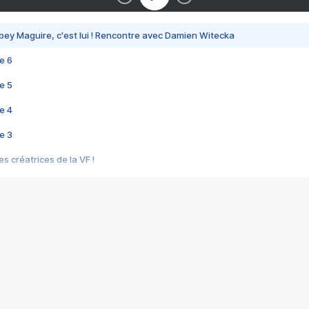
bey Maguire, c'est lui ! Rencontre avec Damien Witecka
e 6
e 5
e 4
e 3
s créatrices de la VF !
e 2
e 1
e Mektoub My Love arrive enfin ! Rencontre avec Shaïn Boumedine et Sal
i : après Toni en famille
elle réalise le bouleversant Dites lui que je l'aime
ais ! Rencontre autour de Vie privée de Rebecca Zlotowski