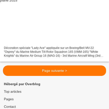
Décoration spéciale "Lady Ace" appliquée sur un Boeing/Bell MV-22
"Osprey" du Marine Medium Tilt Rotor Squadron 165 (VMM-165) "White
Knights" du Marine Air Group 16 (MAG-16) - 3rd Marine Aircraft Wing (3rd
MAW) de l' US Marine Corps et basé à la Marine...
Page suivante >
Hébergé par Overblog
Top articles
Pages
Contact