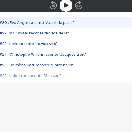
#30 : Eve Angeli raconte "Avant de partir"
#29 : MC Solaar raconte "Bouge de là"
28 : Lorie raconte "Je vais vite"
#27 : Christophe Willem raconte "Jacques a dit"
#26 : Chimène Badi raconte "Entre nous"
#25 : Indochine raconte "3e sexe"
#24 : Zaho raconte "C'est chelou"
#23 : Patrick Bruel raconte "Au café des délices"
#22 : Kyo raconte "Le chemin"
#21 : Nolwenn Leroy raconte "Cassé"
#20 : Patrick Hernandez raconte "Born to be alive"