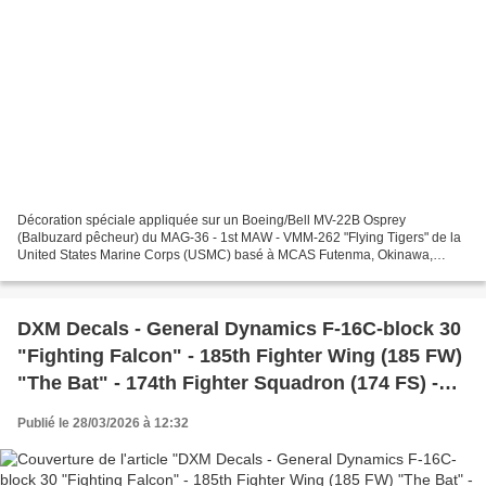
Décoration spéciale appliquée sur un Boeing/Bell MV-22B Osprey
(Balbuzard pêcheur) du MAG-36 - 1st MAW - VMM-262 "Flying Tigers" de la
United States Marine Corps (USMC) basé à MCAS Futenma, Okinawa,
Japan avec un marquage spécial "Japan Tiger". Special...
DXM Decals - General Dynamics F-16C-block 30
"Fighting Falcon" - 185th Fighter Wing (185 FW)
"The Bat" - 174th Fighter Squadron (174 FS) -
Iowa Air National Guard - 50 years of the
Publié le 28/03/2026 à 12:32
squadron (1946/1996)