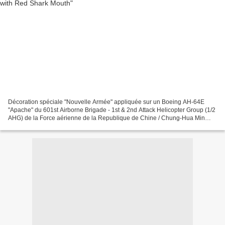
Décoration spéciale "Nouvelle Armée" appliquée sur un Boeing AH-64E
"Apache" du 601st Airborne Brigade - 1st & 2nd Attack Helicopter Group (1/2
AHG) de la Force aérienne de la Republique de Chine / Chung-Hua Min
Guo Kong Jun (ROCAF - Taiwan) basé à Longtan...