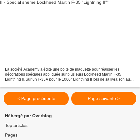
La société Academy a édité une boite de maquette pour réaliser les
décorations spéciales appliquée sur plusieurs Lockheed Martin F-35
Lightning II. Sur un F-35A pour le 1000° Lightning II lors de sa livraison au
115th Figthter Wing du Wisconsin Air National...
< Page précédente
Page suivante >
Hébergé par Overblog
Top articles
Pages