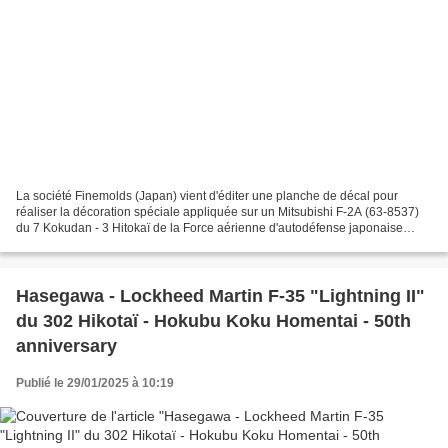
La société Finemolds (Japan) vient d'éditer une planche de décal pour
réaliser la décoration spéciale appliquée sur un Mitsubishi F-2A (63-8537)
du 7 Kokudan - 3 Hitokaï de la Force aérienne d'autodéfense japonaise
(JASDF) basé à Hyakuri AB pour célébrer...
Hasegawa - Lockheed Martin F-35 "Lightning II"
du 302 Hikotaï - Hokubu Koku Homentai - 50th
anniversary
Publié le 29/01/2025 à 10:19