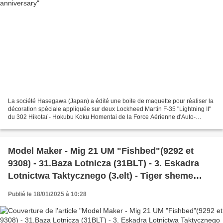
La société Hasegawa (Japan) a édité une boite de maquette pour réaliser la
décoration spéciale appliquée sur deux Lockheed Martin F-35 "Lightning II"
du 302 Hikotaï - Hokubu Koku Homentai de la Force Aérienne d'Auto-
Défense Japonaise (Japan Air Self-Defense...
Model Maker - Mig 21 UM "Fishbed"(9292 et
9308) - 31.Baza Lotnicza (31BLT) - 3. Eskadra
Lotnictwa Taktycznego (3.elt) - Tiger sheme
2002
Publié le 18/01/2025 à 10:28