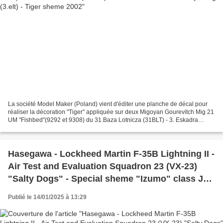
La société Model Maker (Poland) vient d'éditer une planche de décal pour
réaliser la décoration "Tiger" appliquée sur deux Migoyan Gourevitch Mig 21
UM "Fishbed"(9292 et 9308) du 31.Baza Lotnicza (31BLT) - 3. Eskadra
Lotnictwa Taktycznego (3.elt) de l'Armée...
Hasegawa - Lockheed Martin F-35B Lightning II -
Air Test and Evaluation Squadron 23 (VX-23)
"Salty Dogs" - Special sheme "Izumo" class JS8
"Kaga" destroyer operational trial
Publié le 14/01/2025 à 13:29