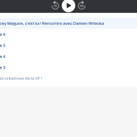
bey Maguire, c'est lui ! Rencontre avec Damien Witecka
e 6
e 5
e 4
e 3
s créatrices de la VF !
e 2
e 1
e Mektoub My Love arrive enfin ! Rencontre avec Shaïn Boumedine et Sal
i : après Toni en famille
elle réalise le bouleversant Dites lui que je l'aime