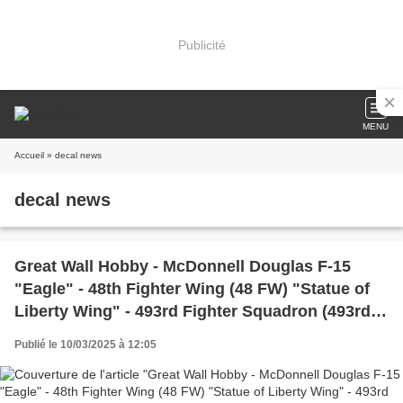
Publicité
MENU
Accueil
» decal news
decal news
Great Wall Hobby - McDonnell Douglas F-15
"Eagle" - 48th Fighter Wing (48 FW) "Statue of
Liberty Wing" - 493rd Fighter Squadron (493rd
FS) "The Grim Reapers" - 45th anniversary of
Publié le 10/03/2025 à 12:05
the F-15 in Europe