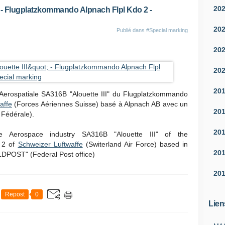
20
" - Flugplatzkommando Alpnach Flpl Kdo 2 -
20
Publié dans
#Special marking
20
20
20
Aerospatiale SA316B "Alouette III" du Flugplatzkommando
affe
(Forces Aériennes Suisse) basé à Alpnach AB avec un
20
Fédérale).
20
Aerospace industry SA316B "Alouette III" of the
 2 of
Schweizer Luftwaffe
(Switerland Air Force) based in
20
LDPOST" (Federal Post office)
20
Repost
0
Lien