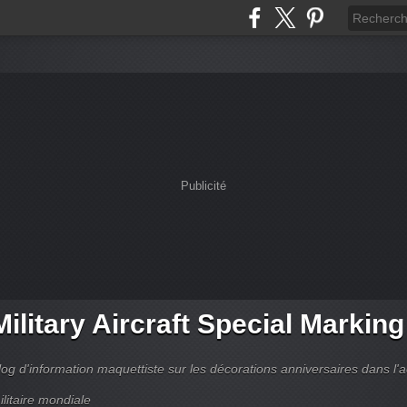
Publicité
Military Aircraft Special Markin
log d'information maquettiste sur les décorations anniversaires dans l'
ilitaire mondiale