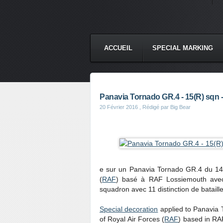
ACCUEIL
SPECIAL MARKING
Panavia Tornado GR.4 - 15(R) sqn -
20 Février 2016
, Rédigé par Big Bear
e sur un Panavia Tornado GR.4 du 14
(
RAF
) basé à RAF Lossiemouth ave
squadron avec 11 distinction de bataill
Special decoration
applied to Panavia 
of Royal Air Forces (
RAF
) based in R