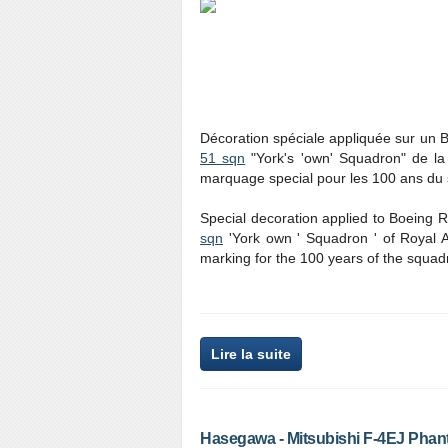
Décoration spéciale appliquée sur un 
51 sqn
"York's 'own' Squadron" de la
marquage special pour les 100 ans du
Special decoration applied to Boeing R
sqn
'York own ' Squadron ' of Royal A
marking for the 100 years of the squa
Lire la suite
Hasegawa - Mitsubishi F-4EJ Phanto