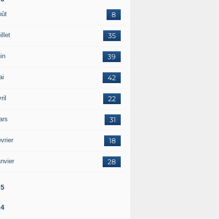
oût
8
illet
35
in
39
ai
42
ril
22
ars
31
vrier
18
nvier
28
25
24