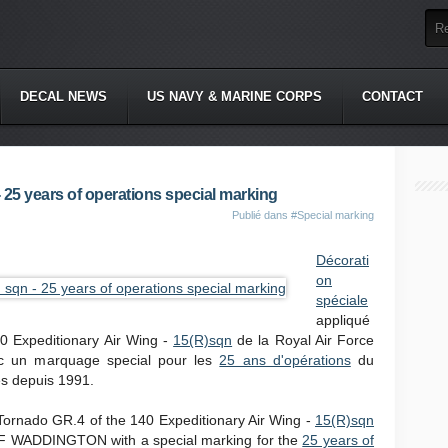
DECAL NEWS
US NAVY & MARINE CORPS
CONTACT
 25 years of operations special marking
Publié dans
#Special marking
Décorati
on
spéciale
appliqué
0 Expeditionary Air Wing -
15(R)sqn
de la Royal Air Force
c un marquage special pour les
25 ans d'opérations
du
es depuis 1991.
Tornado GR.4 of the 140 Expeditionary Air Wing -
15(R)sqn
AF WADDINGTON with a special marking for the
25 years of