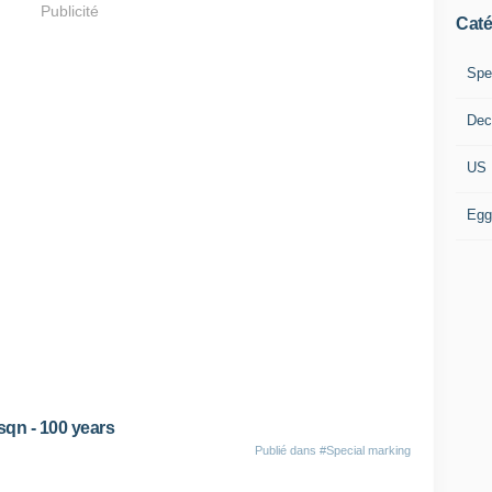
Publicité
Caté
Spe
Dec
US 
Egg
sqn - 100 years
Publié dans
#Special marking