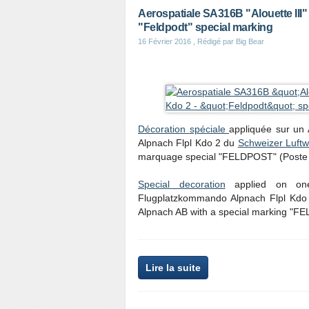
Aerospatiale SA316B "Alouette III
"Feldpodt" special marking
16 Février 2016
, Rédigé par Big Bear
Décoration spéciale
appliquée sur un 
Alpnach Flpl Kdo 2 du
Schweizer Luftw
marquage special "FELDPOST" (Poste 
Special decoration
applied on one 
Flugplatzkommando Alpnach Flpl Kdo
Alpnach AB with a special marking "FE
Lire la suite