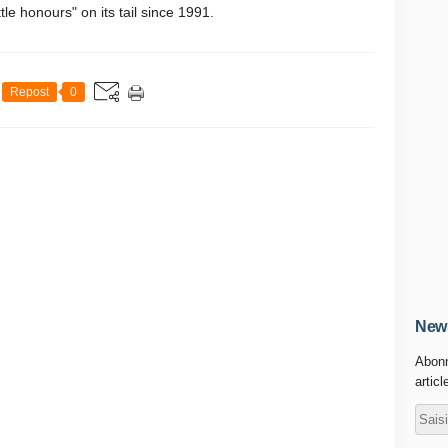
le honours" on its tail since 1991.
Repost
0
News
Abonn
articl