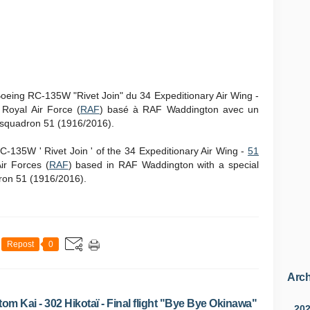
Boeing RC-135W "Rivet Join" du 34 Expeditionary Air Wing -
 Royal Air Force (
RAF
) basé à RAF Waddington avec un
 squadron 51 (1916/2016).
C-135W ' Rivet Join ' of the 34 Expeditionary Air Wing -
51
ir Forces (
RAF
) based in RAF Waddington with a special
dron 51 (1916/2016).
Repost
0
Arch
m Kai - 302 Hikotaï - Final flight "Bye Bye Okinawa"
20