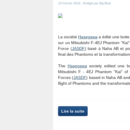
18 Février 2016
, Rédigé par Big Bear
La société
Hasegawa
a édité une boite
sur un Mitsubishi F-4EJ Phantom "Kai"
Force (
JASDF
) basé à Naha AB et po
final des Phantoms et la transformatio
The
Hasegawa
society edited one b
Mitsubishi F - 4EJ Phantom "Kai" of
Forces (
JASDF
) based in Naha AB and 
flight of Phantoms and the transformat
Lire la suite