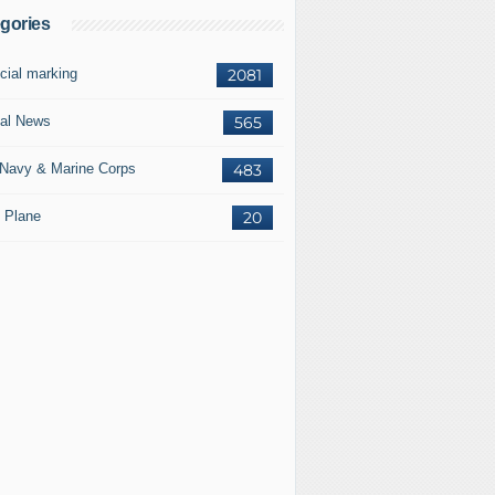
gories
cial marking
2081
al News
565
Navy & Marine Corps
483
 Plane
20