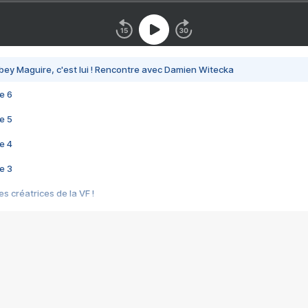
bey Maguire, c'est lui ! Rencontre avec Damien Witecka
e 6
e 5
e 4
e 3
s créatrices de la VF !
e 2
e 1
e Mektoub My Love arrive enfin ! Rencontre avec Shaïn Boumedine et Sal
i : après Toni en famille