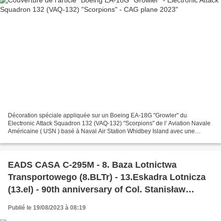
Décoration spéciale appliquée sur un Boeing EA-18G "Growler" du
Electronic Attack Squadron 132 (VAQ-132) "Scorpions" de l' Aviation Navale
Américaine ( USN ) basé à Naval Air Station Whidbey Island avec une
décoration spéciale pour le CAG bird 2023. Special...
EADS CASA C-295M - 8. Baza Lotnictwa
Transportowego (8.BLTr) - 13.Eskadra Lotnicza
(13.el) - 90th anniversary of Col. Stanisław
Skarzynski's record-breaking solo flight over the
Publié le 19/08/2023 à 08:19
Atlantic