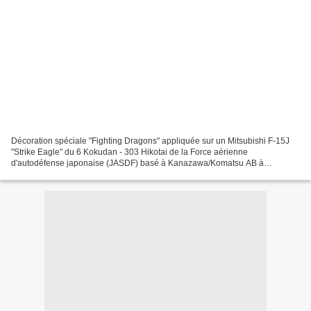
Décoration spéciale "Fighting Dragons" appliquée sur un Mitsubishi F-15J
"Strike Eagle" du 6 Kokudan - 303 Hikotai de la Force aérienne
d'autodéfense japonaise (JASDF) basé à Kanazawa/Komatsu AB à
l'occasion de l'exercise conjoint Japan/Australie "Bushido...