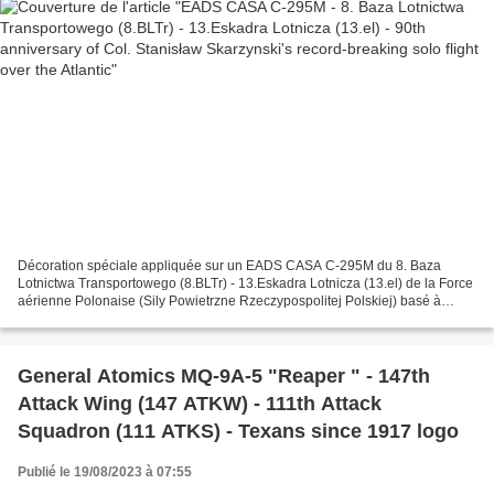
Décoration spéciale appliquée sur un EADS CASA C-295M du 8. Baza
Lotnictwa Transportowego (8.BLTr) - 13.Eskadra Lotnicza (13.el) de la Force
aérienne Polonaise (Sily Powietrzne Rzeczypospolitej Polskiej) basé à
Kraków/Balice AB avec un Tail Art spécial...
General Atomics MQ-9A-5 "Reaper " - 147th
Attack Wing (147 ATKW) - 111th Attack
Squadron (111 ATKS) - Texans since 1917 logo
Publié le 19/08/2023 à 07:55