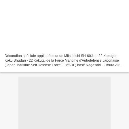
Décoration spéciale appliquée sur un Mitsubishi SH-60J du 22 Kokugun -
Koku Shudan - 22 Kokutaï de la Force Maritime d'Autodéfense Japonaise
(Japan Maritime Self Defense Force - JMSDF) basé Nagasaki - Omura Air
Station pour la journée portes ouvertes...