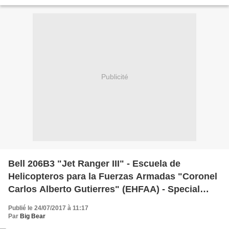
Aerea Colombiana basé à Base Aérea de Rionegro pour...
Publicité
Bell 206B3 "Jet Ranger III" - Escuela de
Helicopteros para la Fuerzas Armadas "Coronel
Carlos Alberto Gutierres" (EHFAA) - Special
marking F-AIR Colombia 2017
Publié le 24/07/2017 à 11:17
Par
Big Bear