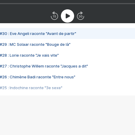
#30 : Eve Angeli raconte "Avant de partir"
#29 : MC Solaar raconte "Bouge de là"
28 : Lorie raconte "Je vais vite"
#27 : Christophe Willem raconte "Jacques a dit"
#26 : Chimène Badi raconte "Entre nous"
#25 : Indochine raconte "3e sexe"
#24 : Zaho raconte "C'est chelou"
#23 : Patrick Bruel raconte "Au café des délices"
#22 : Kyo raconte "Le chemin"
#21 : Nolwenn Leroy raconte "Cassé"