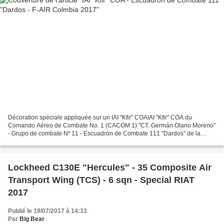
Décoration spéciale appliquée sur un IAI "Kfir" COAIAI "Kfir" COA du
Comando Aéreo de Combate No. 1 (CACOM 1) "CT. Germán Olano Moreno"
- Grupo de combate Nº 11 - Escuadrón de Combate 111 "Dardos" de la
Fuerza Aerea Colombiana basé à Palanquero AB pour...
Lockheed C130E "Hercules" - 35 Composite Air
Transport Wing (TCS) - 6 sqn - Special RIAT
2017
Publié le 19/07/2017 à 14:33
Par
Big Bear