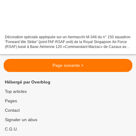
Décoration spéciale appliquée sur un Aermacchi M-346 du n° 150 squadron
“Forward We Strike” (joint FAF-RSAF unit) de la Royal Singapore Air Force
(RSAF) basé à Base Aérienne 120 «Commandant Marzac» de Cazaux avec
une décoration spéciale pour les 25 ans...
Page suivante >
Hébergé par Overblog
Top articles
Pages
Contact
Signaler un abus
C.G.U.