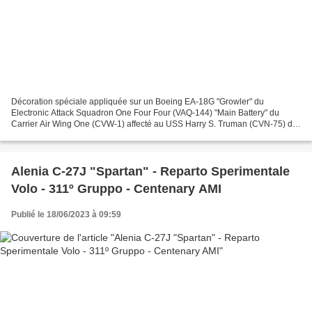
Décoration spéciale appliquée sur un Boeing EA-18G "Growler" du
Electronic Attack Squadron One Four Four (VAQ-144) "Main Battery" du
Carrier Air Wing One (CVW-1) affecté au USS Harry S. Truman (CVN-75) de
l'Aviation Navale Américaine ( USN ) et basé à...
Alenia C-27J "Spartan" - Reparto Sperimentale
Volo - 311º Gruppo - Centenary AMI
Publié le 18/06/2023 à 09:59