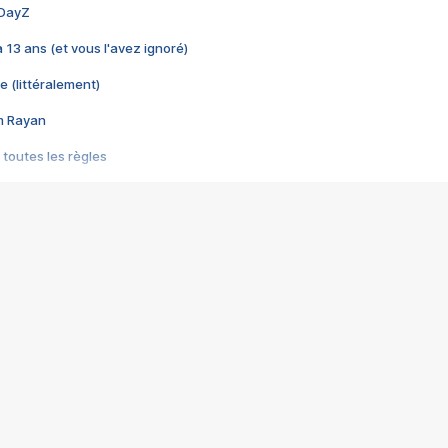
 DayZ
 a 13 ans (et vous l'avez ignoré)
e (littéralement)
im Rayan
 toutes les règles
s les jeux vidéo
us choquant de Rockstar ? - Le scandale BULLY
e plus moche de Steam
du RÊVE tourne au CAUCHEMAR
pendant 8 heures
it… à tort
umiliés par un jeu vidéo
ire - Final Fantasy 8