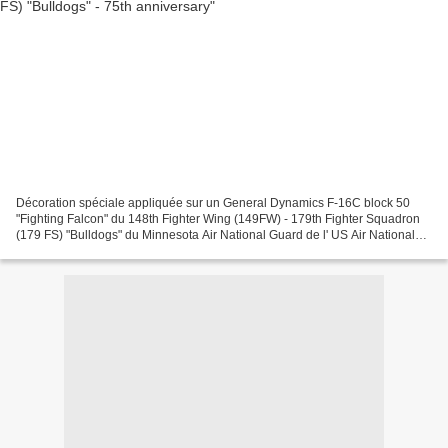
Décoration spéciale appliquée sur un General Dynamics F-16C block 50
"Fighting Falcon" du 148th Fighter Wing (149FW) - 179th Fighter Squadron
(179 FS) "Bulldogs" du Minnesota Air National Guard de l' US Air National
Guard (USANG) basé à Duluth Air National...