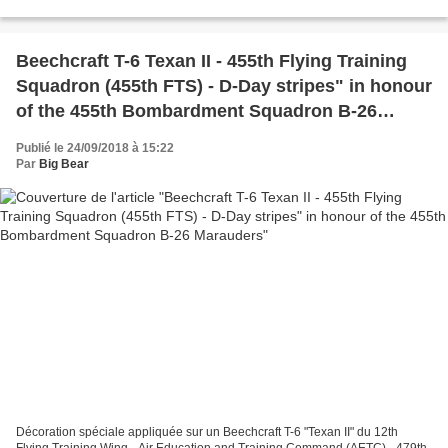
"12th Brigade Helicopter unit 1st Aviation". Special...
Beechcraft T-6 Texan II - 455th Flying Training
Squadron (455th FTS) - D-Day stripes" in honour
of the 455th Bombardment Squadron B-26
Marauders
Publié le 24/09/2018 à 15:22
Par
Big Bear
Décoration spéciale appliquée sur un Beechcraft T-6 "Texan II" du 12th
Flying Training Wing - Air Education and Training Command (AETC) - 479th