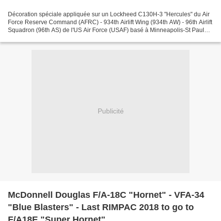
Décoration spéciale appliquée sur un Lockheed C130H-3 "Hercules" du Air
Force Reserve Command (AFRC) - 934th Airlift Wing (934th AW) - 96th Airlift
Squadron (96th AS) de l'US Air Force (USAF) basé à Minneapolis-St Paul
Joint Air Reserve Station avec marquage...
Publicité
McDonnell Douglas F/A-18C "Hornet" - VFA-34
"Blue Blasters" - Last RIMPAC 2018 to go to
F/A18E "Super Hornet"