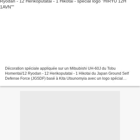
Décoration spéciale appliquée sur un Mitsubishi UH-60J du Tobu
Homentai/12 Ryodan - 12 Herikoputatai - 1 Hikotai du Japan Ground Self
Defense Force (JGSDF) basé à Kita Utsunomyia avec un logo spécial
"HIRYU 12H 1AVN" . Special marking applied to a Mitsubishi...