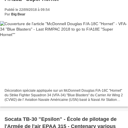
Publié le 22/09/2018 à 09:54
Par
Big Bear
Décoration spéciale appliquée sur un McDonnell Douglas F/A-18C "Hornet"
du Strike Fighter Squadron 34 (VFA-34) "Blue Blasters" du Carrier Air Wing 2
(CVW2) de l' Aviation Navale Américaine (USN) basé à Naval Air Station
Lemoore et affecté au USS Carl...
Socata TB-30 "Epsilon" - École de pilotage de
l'Armée de l'air EPAA 315 - Centenary various