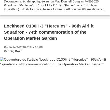
Décoration spéciale appliquée sur un Mac Donnell Douglas F-4E-2020
Phantom II "Panterler" du 1nci AJÜ - 111 Filo "Panter" de la Türk Hava
Kuvvetleri (Turkish Air Force) basé à Eskisehir AB pour les 60 ans de service
du "Phantom" (1958/2018). Special marking...
Lockheed C130H-3 "Hercules" - 96th Airlift
Squadron - 74th commemoration of the
Operation Market Garden
Publié le 24/09/2018 à 10:06
Par
Big Bear