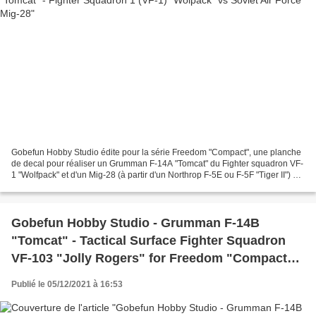
Gobefun Hobby Studio édite pour la série Freedom "Compact", une planche
de decal pour réaliser un Grumman F-14A "Tomcat" du Fighter squadron VF-
1 "Wolfpack" et d'un Mig-28 (à partir d'un Northrop F-5E ou F-5F "Tiger II") du
Soviet bloc Air Forces vu dans...
Gobefun Hobby Studio - Grumman F-14B
"Tomcat" - Tactical Surface Fighter Squadron
VF-103 "Jolly Rogers" for Freedom "Compact"
series - 60 years & Santa Cat
Publié le 05/12/2021 à 16:53