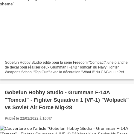
Gobefun Hobby Studio édite pour la série Freedom "Compact", une planche
de decal pour réaliser deux Grumman F-14B "Tomcat" du Navy Fighter
Weapons School "Top Gun" avec la décoration "What If" du CAG du Lt Pete
Mitchell "Maverick" et du Lt Nick Brashaw...
Gobefun Hobby Studio - Grumman F-14A
"Tomcat" - Fighter Squadron 1 (VF-1) "Wolpack"
vs Soviet Air Force Mig-28
Publié le 22/01/2022 à 10:47