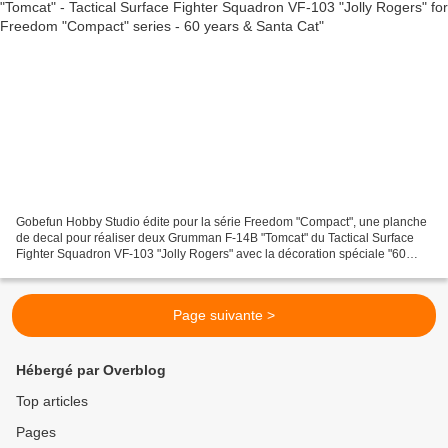
Gobefun Hobby Studio édite pour la série Freedom "Compact", une planche
de decal pour réaliser deux Grumman F-14B "Tomcat" du Tactical Surface
Fighter Squadron VF-103 "Jolly Rogers" avec la décoration spéciale "60
years" du CAG - Code AA103 USS John F....
Page suivante >
Hébergé par Overblog
Top articles
Pages