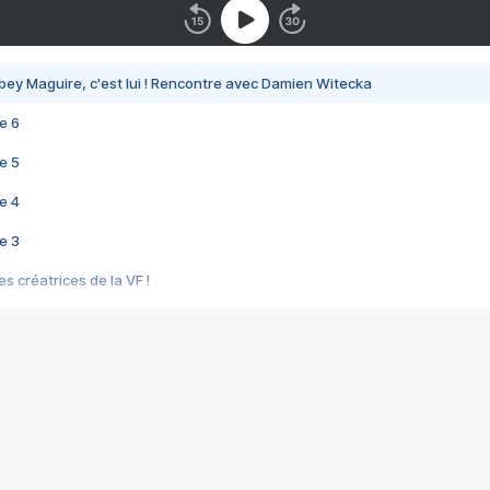
bey Maguire, c'est lui ! Rencontre avec Damien Witecka
e 6
e 5
e 4
e 3
s créatrices de la VF !
e 2
e 1
e Mektoub My Love arrive enfin ! Rencontre avec Shaïn Boumedine et Sal
i : après Toni en famille
elle réalise le bouleversant Dites lui que je l'aime