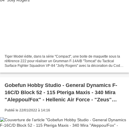
Tiger Model édite, dans la série "Compact", une boite de maquette sous la
référence 222 pour réaliser un Grumman F-14A/B "Tomcat" du Tactical
Surface Fighter Squadron VF-84 "Jolly Rogers" avec la décoration du Code
AJ213 en 1978. Tiger Model publishes,...
Gobefun Hobby Studio - General Dynamics F-
16C/D Block 52 - 115 Pteriga Maxis - 340 Mira
"Aleppou/Fox" - Hellenic Air Force - "Zeus"
demo team 2014
Publié le 22/01/2022 à 14:16