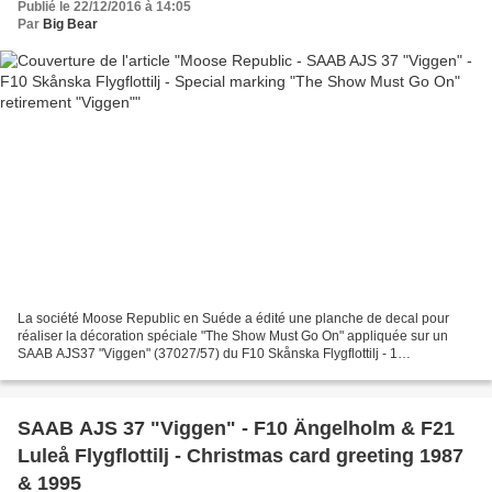
Publié le 22/12/2016 à 14:05
Par
Big Bear
La société Moose Republic en Suéde a édité une planche de decal pour
réaliser la décoration spéciale "The Show Must Go On" appliquée sur un
SAAB AJS37 "Viggen" (37027/57) du F10 Skånska Flygflottilj - 1
Jaktflygdivision du Flygvapnet (Swedish Air Force)...
SAAB AJS 37 "Viggen" - F10 Ängelholm & F21
Luleå Flygflottilj - Christmas card greeting 1987
& 1995