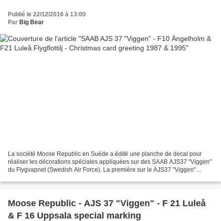
Publié le 22/12/2016 à 13:00
Par
Big Bear
La société Moose Republic en Suéde a édité une planche de decal pour
réaliser les décorations spéciales appliquées sur des SAAB AJS37 "Viggen"
du Flygvapnet (Swedish Air Force). La première sur le AJS37 "Viggen"
(37083/07) du F10 Ängelholm - Skånska Flygflottilj...
Moose Republic - AJS 37 "Viggen" - F 21 Luleå
& F 16 Uppsala special marking