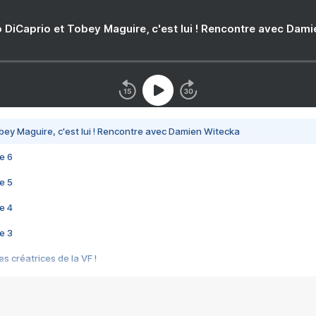
 DiCaprio et Tobey Maguire, c'est lui ! Rencontre avec Dam
bey Maguire, c'est lui ! Rencontre avec Damien Witecka
e 6
e 5
e 4
e 3
s créatrices de la VF !
e 2
e 1