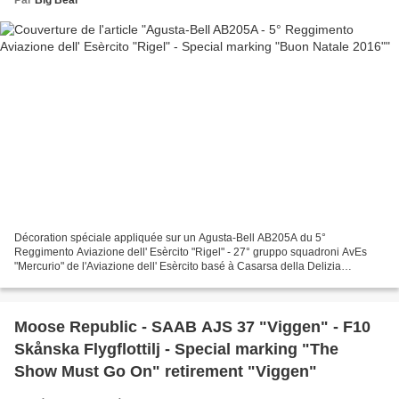
Décoration spéciale appliquée sur un Agusta-Bell AB205A du 5°
Reggimento Aviazione dell' Esèrcito "Rigel" - 27° gruppo squadroni AvEs
"Mercurio" de l'Aviazione dell' Esèrcito basé à Casarsa della Delizia
"Francesco Baracca" AB avec une décoration spéciale...
Moose Republic - SAAB AJS 37 "Viggen" - F10
Skånska Flygflottilj - Special marking "The
Show Must Go On" retirement "Viggen"