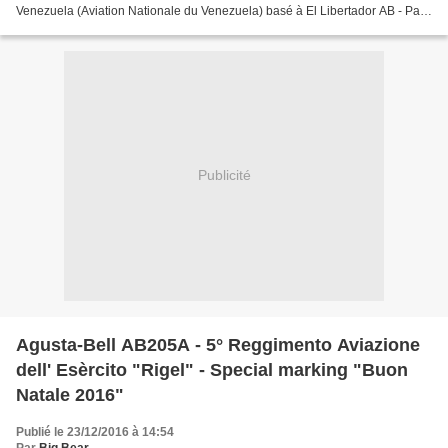
Venezuela (Aviation Nationale du Venezuela) basé à El Libertador AB - Palo
Negro et portant un marquage spécial...
Publicité
Agusta-Bell AB205A - 5° Reggimento Aviazione
dell' Esèrcito "Rigel" - Special marking "Buon
Natale 2016"
Publié le 23/12/2016 à 14:54
Par
Big Bear