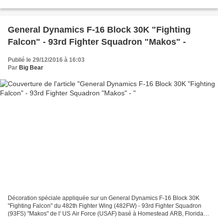
Américaine (USN) basé à Naval Air Facility Atsugi,...
General Dynamics F-16 Block 30K "Fighting
Falcon" - 93rd Fighter Squadron "Makos" -
Publié le 29/12/2016 à 16:03
Par
Big Bear
Décoration spéciale appliquée sur un General Dynamics F-16 Block 30K
"Fighting Falcon" du 482th Fighter Wing (482FW) - 93rd Fighter Squadron
(93FS) "Makos" de l' US Air Force (USAF) basé à Homestead ARB, Florida