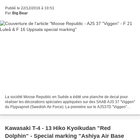
Publié le 22/12/2016 à 10:51
Par
Big Bear
La société Moose Republic en Suéde a édité une planche de decal pour
réaliser les décorations spéciales appliquées sur des SAAB AJS 37 "Viggen"
du Flygvapnet (Swedish Air Force). La première sur le AJS37D "Viggen"
(37402/02) du F21 Luleå - Norrbottens...
Kawasaki T-4 - 13 Hiko Kyoikudan "Red
Dolphin" - Special marking "Ashiya Air Base