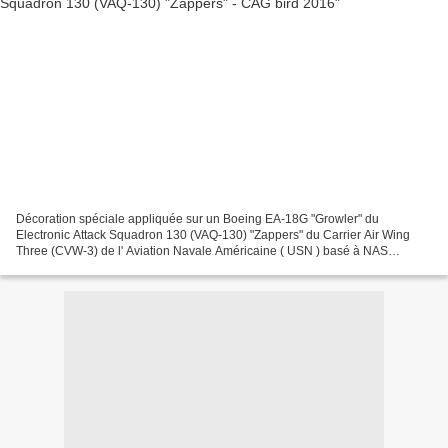
Décoration spéciale appliquée sur un Boeing EA-18G "Growler" du
Electronic Attack Squadron 130 (VAQ-130) "Zappers" du Carrier Air Wing
Three (CVW-3) de l' Aviation Navale Américaine ( USN ) basé à NAS
Whidbey Island avec une décoration spéciale pour le...